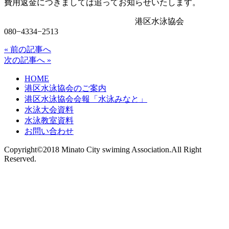
費用返金につきましては追ってお知らせいたします。
港区水泳協会
080−4334−2513
« 前の記事へ
投
次の記事へ »
稿
HOME
ナ
港区水泳協会のご案内
ビ
港区水泳協会会報「水泳みなと」
水泳大会資料
ゲ
水泳教室資料
お問い合わせ
ー
シ
Copyright©2018 Minato City swiming Association.All Right
Reserved.
ョ
ン