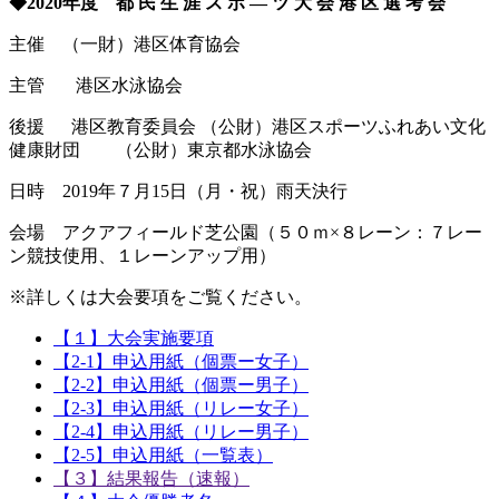
◆2020年度 都 民 生 涯 ス ポ ― ツ 大 会 港 区 選 考 会
主催 （一財）港区体育協会
主管 港区水泳協会
後援 港区教育委員会 （公財）港区スポーツふれあい文化
健康財団 （公財）東京都水泳協会
日時 2019年７月15日（月・祝）雨天決行
会場 アクアフィールド芝公園（５０ｍ×８レーン：７レー
ン競技使用、１レーンアップ用）
※詳しくは大会要項をご覧ください。
【１】大会実施要項
【2-1】申込用紙（個票ー女子）
【2-2】申込用紙（個票ー男子）
【2-3】申込用紙（リレー女子）
【2-4】申込用紙（リレー男子）
【2-5】申込用紙（一覧表）
【３】結果報告（速報）