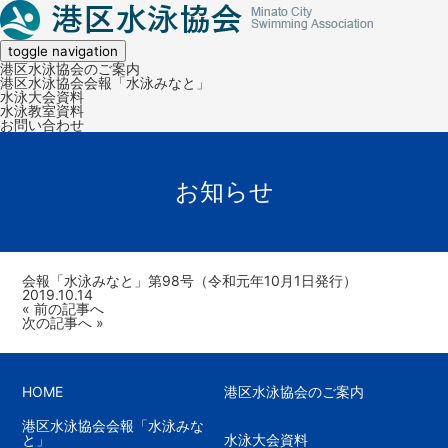
toggle navigation
港区水泳協会のご案内
港区水泳協会会報「水泳みなと」
水泳大会資料
水泳教室資料
お問い合わせ
お知らせ
会報「水泳みなと」第98号（令和元年10月1日発行）
2019.10.14
投
« 前の記事へ
稿
次の記事へ »
ナ
ビ
ゲ
ー
HOME
港区水泳協会のご案内
シ
ョ
ン
港区水泳協会会報「水泳みな
と」
水泳大会資料